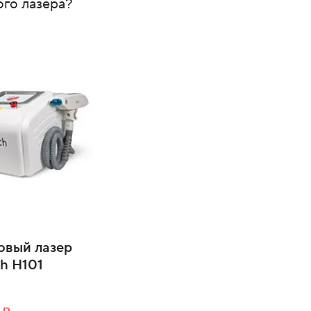
ого лазера?
овый лазер
ch H101