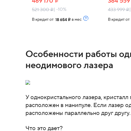
469 170
364 55
i
| -10%
521 300
433 999
i
i
В кредит от
в мес
В кредит о
18 654
i
Особенности работы од
неодимового лазера
У однокристального лазера, кристалл
расположен в манипуле. Если лазер о
расположены параллельно друг другу
Что это дает?