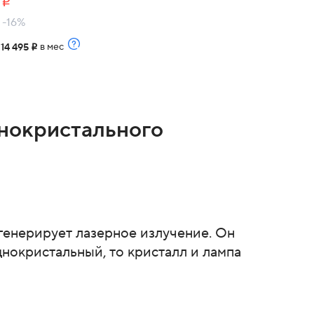
9
i
| -16%
т
в мес
14 495
i
нокристального
 генерирует лазерное излучение. Он
днокристальный, то кристалл и лампа
.