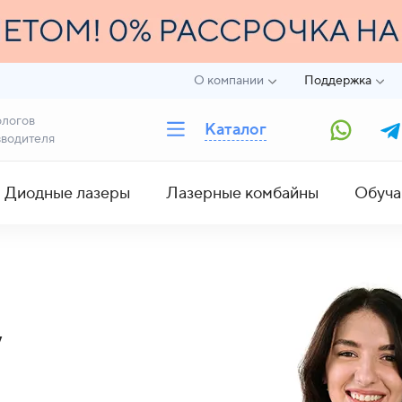
О компании
Поддержка
ологов
Каталог
зводителя
Диодные лазеры
Лазерные комбайны
Обуча
у