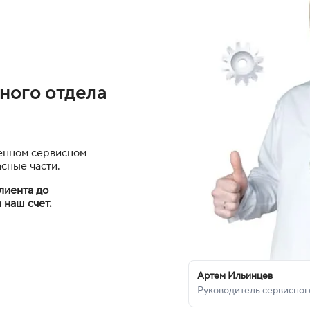
ного отдела
енном сервисном
асные части.
лиента до
 наш счет.
Артем Ильинцев
Руководитель сервисног