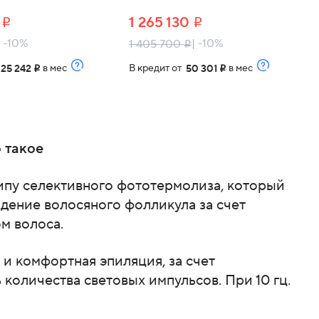
9
1 265 130
i
i
| -10%
| -10%
1 405 700
i
т
в мес
В кредит от
в мес
25 242
50 301
i
i
 такое
ипу селективного фототермолиза, который
дение волосяного фолликула за счет
м волоса.
 и комфортная эпиляция, за счет
 количества световых импульсов. При 10 гц.