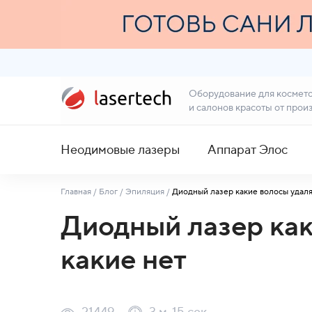
Оборудование для космет
и салонов красоты от прои
Неодимовые лазеры
Аппарат Элос
Главная
/
Блог
/
Эпиляция
/
Диодный лазер какие волосы удаляе
Диодный лазер как
какие нет