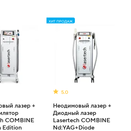
ХИТ ПРОДАЖ
5.0
вый лазер +
Неодимовый лазер +
илятор
Диодный лазер
ech COMBINE
Lasertech COMBINE
 Edition
Nd:YAG+Diode