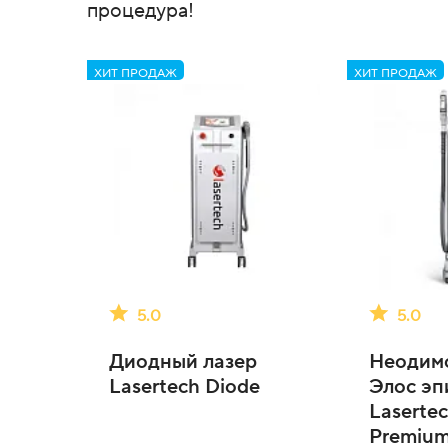
процедура!
ХИТ ПРОДАЖ
ХИТ ПРОДАЖ
5.0
5.0
Диодный лазер
Неодимо
Lasertech Diode
Элос эп
Lasert
Premium