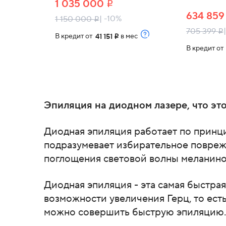
1 035 000
i
634 85
| -10%
1 150 000
i
705 399
i
В кредит от
в мес
41 151
i
В кредит о
Эпиляция на диодном лазере, что это
Диодная эпиляция работает по принц
подразумевает избирательное повреж
поглощения световой волны меланино
Диодная эпиляция - эта самая быстрая
возможности увеличения Герц, то есть
можно совершить быструю эпиляцию.