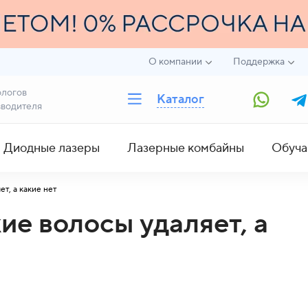
О компании
Поддержка
ологов
Каталог
зводителя
Диодные лазеры
Лазерные комбайны
Обуча
т, а какие нет
ие волосы удаляет, а