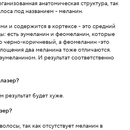
ганизованная анатомическая структура, так
олоса под названием - меланин.
и и содержится в кортексе - это средний
ды: есть эумеланин и феомеланин, которые
то черно-коричневый, а феомеланин -это
оглощения два меланина тоже отличаются.
эумеланином. И результат соответственно
 лазер?
 результат будет хуже.
зер?
олосы, так как отсутствует меланин в