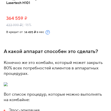
Lasertech H101
364 559
i
| -16%
433 999
i
В кредит от
в мес
14 495
i
А какой аппарат способен это сделать?
Конечно же это комбайн, который может закрыть
80% всех потребностей клиентов в аппаратных
процедурах.
Вот список процедур, которые можно выполнять
на комбайне:
Элос-эпиляция