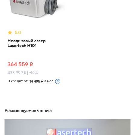
5.0
Неодимовый лазер
Lasertech H101
364 559
i
| -16%
433 999
i
В кредит от
в мес
14 495
i
Рекомендуемое чтение: