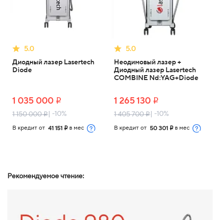
5.0
5.0
Диодный лазер Lasertech
Неодимовый лазер +
Diode
Диодный лазер Lasertech
COMBINE Nd:YAG+Diode
1 035 000
1 265 130
i
i
| -10%
| -10%
1 150 000
1 405 700
i
i
В кредит от
в мес
В кредит от
в мес
41 151
50 301
i
i
Рекомендуемое чтение: