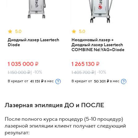
5.0
5.0
Диодный лазер Lasertech
Неодимовый лазер +
Diode
Диодный лазер Lasertech
COMBINE Nd:YAG+Diode
1 035 000
1 265 130
i
i
| -10%
| -10%
1 150 000
1 405 700
i
i
В кредит от
в мес
В кредит от
в мес
41 151
50 301
i
i
Лазерная эпиляция ДО и ПОСЛЕ
После полного курса процедур (5-10 процедур)
лазерной эпиляции клиент получает следующий
результат: