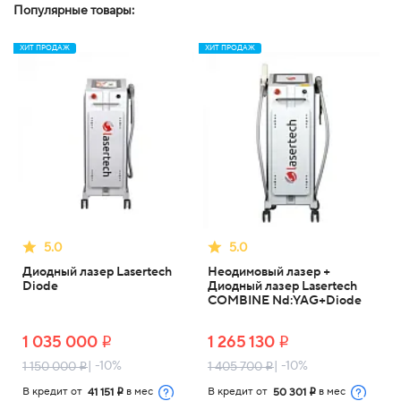
Популярные товары:
ХИТ ПРОДАЖ
ХИТ ПРОДАЖ
5.0
5.0
Диодный лазер Lasertech
Неодимовый лазер +
Diode
Диодный лазер Lasertech
COMBINE Nd:YAG+Diode
1 035 000
1 265 130
i
i
| -10%
| -10%
1 150 000
1 405 700
i
i
В кредит от
в мес
В кредит от
в мес
41 151
50 301
i
i