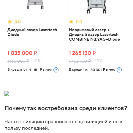
5.0
5.0
Диодный лазер Lasertech
Неодимовый лазер +
Diode
Диодный лазер Lasertech
COMBINE Nd:YAG+Diode
1 035 000
1 265 130
i
i
| -10%
| -10%
1 150 000
1 405 700
i
i
В кредит от
в мес
В кредит от
в мес
41 151
50 301
i
i
Почему так востребована среди клиентов?
Часто эпиляцию сравнивают с депиляцией и не в
пользу последней.