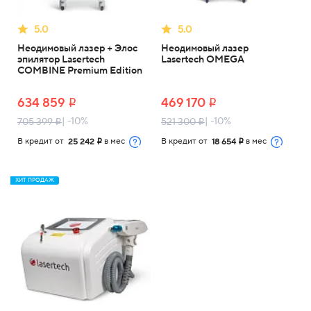
5.0
5.0
Неодимовый лазер + Элос
Неодимовый лазер
эпилятор Lasertech
Lasertech OMEGA
COMBINE Premium Edition
634 859
469 170
i
i
| -10%
| -10%
705 399
521 300
i
i
В кредит от
в мес
В кредит от
в мес
25 242
18 654
i
i
ХИТ ПРОДАЖ