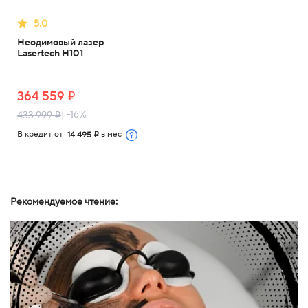
5.0
Неодимовый лазер
Lasertech H101
364 559
i
| -16%
433 999
i
В кредит от
в мес
14 495
i
Рекомендуемое чтение: