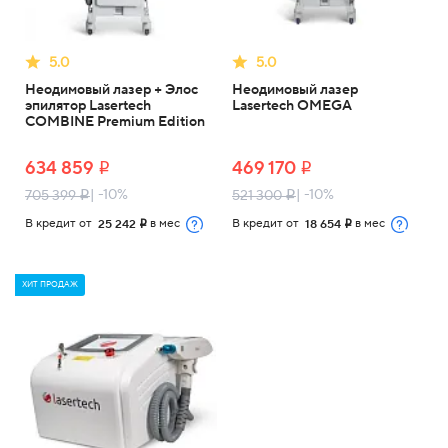
5.0
5.0
Неодимовый лазер + Элос
Неодимовый лазер
эпилятор Lasertech
Lasertech OMEGA
COMBINE Premium Edition
634 859
469 170
i
i
| -10%
| -10%
705 399
521 300
i
i
В кредит от
в мес
В кредит от
в мес
25 242
18 654
i
i
ХИТ ПРОДАЖ