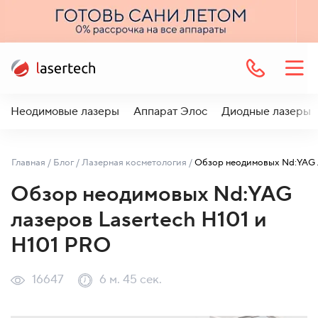
Неодимовые лазеры
Аппарат Элос
Диодные лазеры
Главная
/
Блог
/
Лазерная косметология
/
Обзор неодимовых Nd:YAG
лазеров Lasertech H101 и
H101 PRO
16647
6 м. 45 сек.