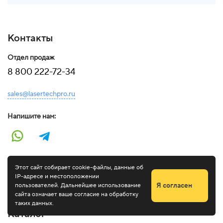
Контакты
Отдел продаж
8 800 222-72-34
sales@lasertechpro.ru
Напишите нам:
Присоединяйтесь к нам:
Этот сайт собирает cookie-файлы, данные об
IP-адресе и местоположении
Я согласен
пользователей. Дальнейшее использование
сайта означает ваше согласие на обработку
Оставить заявку
таких данных.
Каталог