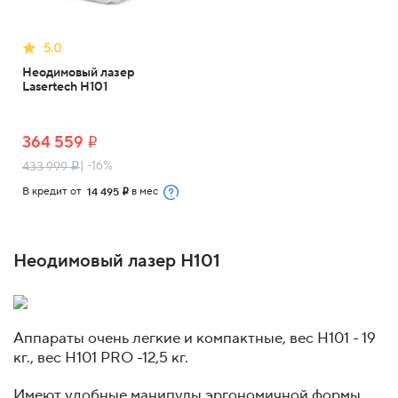
5.0
Неодимовый лазер
Lasertech H101
364 559
i
| -16%
433 999
i
В кредит от
в мес
14 495
i
Неодимовый лазер H101
Аппараты очень легкие и компактные, вес H101 - 19
кг., вес Н101 PRO -12,5 кг.
Имеют удобные манипулы эргономичной формы.