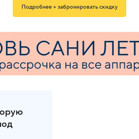
Подробнее + забронировать скидку
торую
под