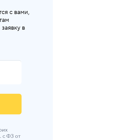
ся с вами,
там
заявку в
оих
 с ФЗ от