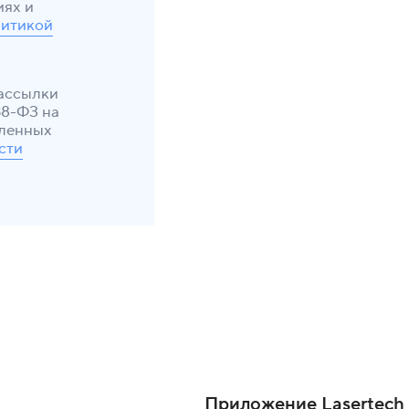
иях и
итикой
рассылки
38-ФЗ на
еленных
сти
Приложение Lasertech