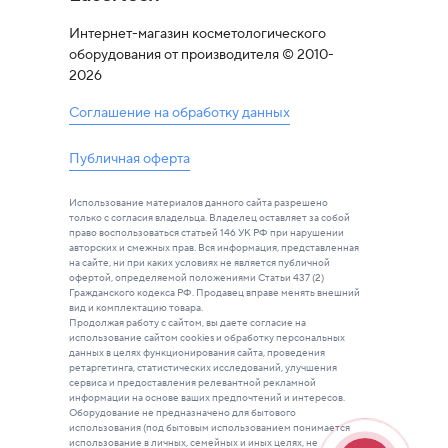
Интернет-магазин косметологического
оборудования от производителя © 2010-
2026
Соглашение на обработку данных
Публичная оферта
Использование материалов данного сайта разрешено
только с согласия владельца. Владелец оставляет за собой
право воспользоваться статьей 146 УК РФ при нарушении
авторских и смежных прав. Вся информация, представленная
на сайте, ни при каких условиях не является публичной
офертой, определяемой положениями Статьи 437 (2)
Гражданского кодекса РФ. Продавец вправе менять внешний
вид и комплектацию товара.
Продолжая работу с сайтом, вы даете согласие на
использование сайтом cookies и обработку персональных
данных в целях функционирования сайта, проведения
ретаргетинга, статистических исследований, улучшения
сервиса и предоставления релевантной рекламной
информации на основе ваших предпочтений и интересов.
Оборудование не предназначено для бытового
использования (под бытовым использованием понимается
использование в личных, семейных и иных целях, не