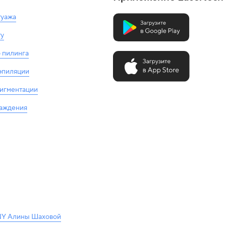
туажа
ту
 пилинга
 эпиляции
пигментации
лаждения
Y Алины Шаховой