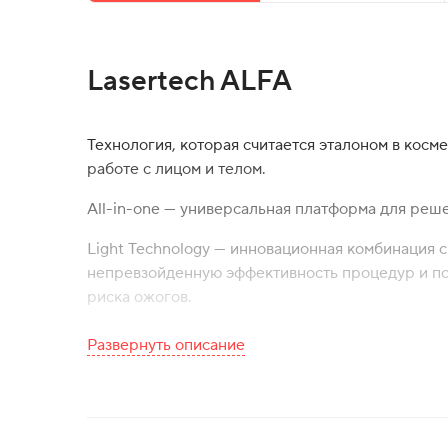
Lasertech ALFA
Технология, которая считается эталоном в косм
работе с лицом и телом.
All-in-one — универсальная платформа для реше
Light Technology — инновационная комбинация 
непревзойденную эффективность процедур и поз
риска ожогов.
Frequency rate — Широкий диапазон частот поз
Развернуть описание
каждого клиента, обеспечивая оптимальное соч
технологией ALFA, прежние процедуры стали б
Adaptive settings — интеллектуальная система 