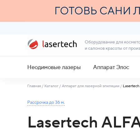
Оборудование для космет
и салонов красоты от прои
Неодимовые лазеры
Аппарат Элос
Главная
/
Каталог
/
Аппарат для лазерной эпиляции
/
Lasertec
Рассрочка до 36 м.
Lasertech ALF