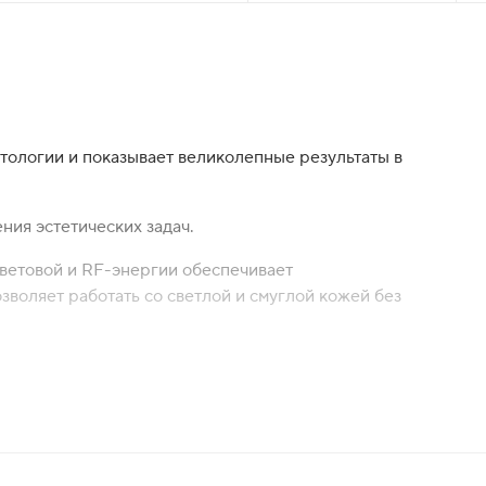
етологии и показывает великолепные результаты в
ния эстетических задач.
световой и RF-энергии обеспечивает
воляет работать со светлой и смуглой кожей без
воляет индивидуально настроить параметры для
етание эффективности и комфорта. С новой
олее комфортными и безболезненными для клиентов.
настроек аппарата под клиента гарантирует