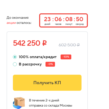
До окончания
23
06
08
49
акции
осталось:
дней
часов
минут
секунд
542 250
i
602 500
i
100% оплата/кредит
-10%
В рассрочку
-0%
Получить КП
В течение 2-х дней
отправка со склада Москвы