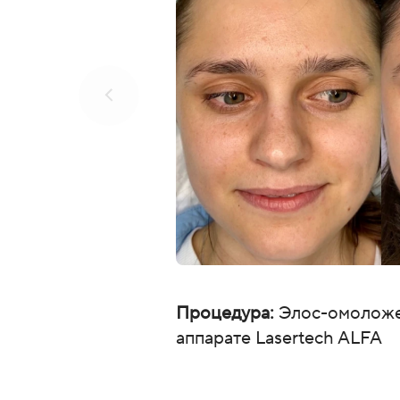
методом.
Работа с основными фототипами (1 - 4).
Приобретая аппарат, Вы получаете полную комп
комплекте идет набор фильтров (480,530,640 нм
залива воды и запуска аппарата (ключи, воронка
средней вязкости), объемом 300 мл. Вам необх
можно приступать к работе.
При покупке аппарата обучение работе на обор
сотрудников, в течение трех месяцев после за
формате (ZOOM) и очно в нашем офисе в Москв
основным процедурам и протоколы процедур.
Гарантия на оборудование – 1 год (функциональны
лампу – ресурс 1 млн. вспышек. По окончанию 
Процедура:
Элос-омоложе
центре.
аппарате Lasertech ALFA
После приобретения аппарата Вам будет доступе
поддержка сервисного специалиста , косметоло