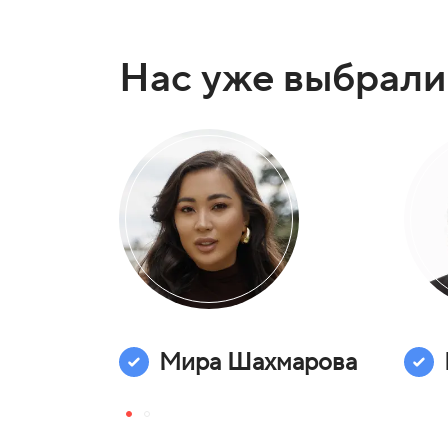
Нас уже выбрали
а Град
Мира Шахмарова