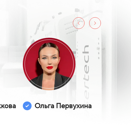
жкова
Ольга Первухина
Саш