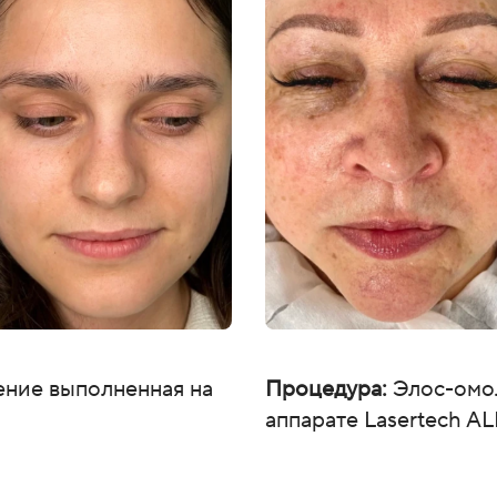
лектацию, необходимую для работы аппарата. В
), очки клиента, очки мастера и комплектующие для
, шнур питания), контактный гель (бесцветный,
одимо приобрести только дистиллированную воду и
удовании предоставляется бесплатно, доступно для 3
ключения договора. Обучение предусмотрено в онлайн
е. Дополнительно предоставляются видео по
е части аппарата), на манипулу - 1 год, гарантия на
ресурса можно заменить лампу в нашем сервисном
ние выполненная на
Процедура:
Элос-омо
аппарате Lasertech A
н чат для клиентов (обмен опытом, консультации),
га и персонального менеджера, доступ к рекламным