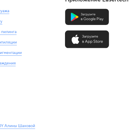
туажа
ту
 пилинга
 эпиляции
пигментации
лаждения
Y Алины Шаховой