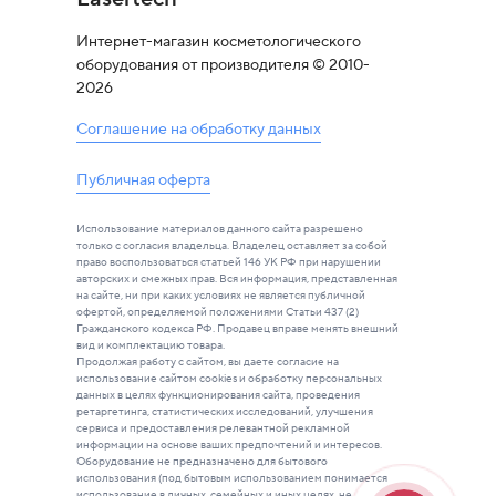
Интернет-магазин косметологического
оборудования от производителя © 2010-
2026
Соглашение на обработку данных
Публичная оферта
Использование материалов данного сайта разрешено
только с согласия владельца. Владелец оставляет за собой
право воспользоваться статьей 146 УК РФ при нарушении
авторских и смежных прав. Вся информация, представленная
на сайте, ни при каких условиях не является публичной
офертой, определяемой положениями Статьи 437 (2)
Гражданского кодекса РФ. Продавец вправе менять внешний
вид и комплектацию товара.
Продолжая работу с сайтом, вы даете согласие на
использование сайтом cookies и обработку персональных
данных в целях функционирования сайта, проведения
ретаргетинга, статистических исследований, улучшения
сервиса и предоставления релевантной рекламной
информации на основе ваших предпочтений и интересов.
Оборудование не предназначено для бытового
использования (под бытовым использованием понимается
использование в личных, семейных и иных целях, не