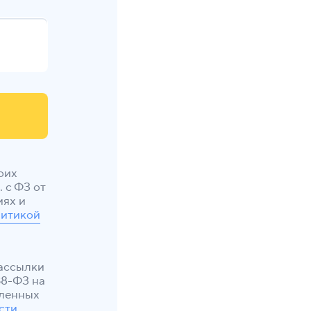
оих
 с ФЗ от
иях и
итикой
рассылки
38-ФЗ на
еленных
сти