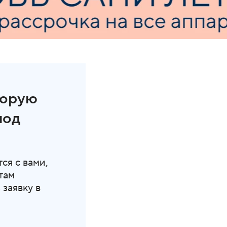
торую
под
ся с вами,
там
заявку в