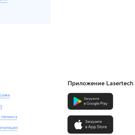
Приложение Lasertech
туажа
ту
 пилинга
 эпиляции