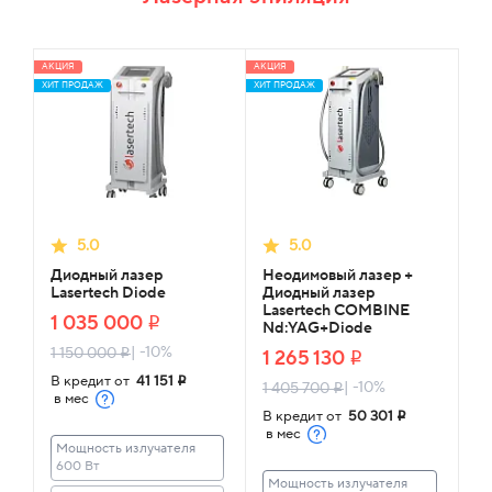
АКЦИЯ
АКЦИЯ
ХИТ ПРОДАЖ
ХИТ ПРОДАЖ
5.0
5.0
Диодный лазер
Неодимовый лазер +
Lasertech Diode
Диодный лазер
Lasertech COMBINE
1 035 000
i
Nd:YAG+Diode
| -10%
1 150 000
i
1 265 130
i
В кредит от
41 151
i
| -10%
1 405 700
i
в мес
В кредит от
50 301
i
в мес
Мощность излучателя
600 Вт
Мощность излучателя