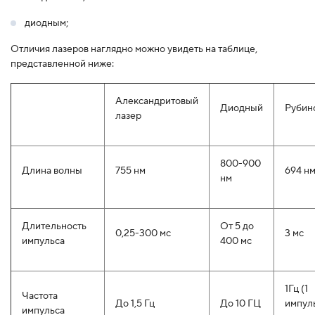
диодным;
Отличия лазеров наглядно можно увидеть на таблице,
представленной ниже:
Александритовый
Диодный
Рубин
лазер
800-900
Длина волны
755 нм
694 н
нм
Длительность
От 5 до
0,25-300 мс
3 мс
импульса
400 мс
1Гц (1
Частота
До 1,5 Гц
До 10 ГЦ
импуль
импульса