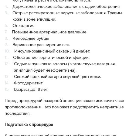
могут начать расти и озлокачествляться.
Дерматологические заболевания в стадии обострения
Острые респираторные вирусные заболевания. Травмы
кожи в зоне эпиляции.
Онкология
Повышенное артериальное давление.
Келоидные рубцы
Варикозное расширение вен.
Инсулинозависимый сахарный диабет.
Обострение герпетической инфекции.
Седые и пушковые волосы (в этом случае лазерная
эпиляция будет неэффективна).
Свежий сильный загар и смуглый цвет кожи.
Фотодерматит
Возраст до 18 лет.
Перед процедурой лазерной эпиляции важно исключить все
противопоказания – это поможет предотвратить неприятные
последствия.
Подготовка к процедуре
К процедуре лазерной эпиляции необходимо тщательно