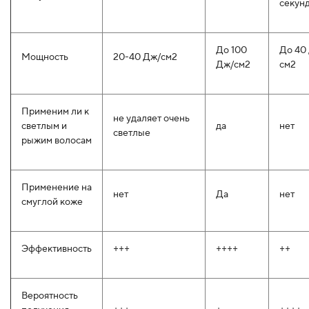
секунд
До 100
До 40
Мощность
20-40 Дж/см2
Дж/см2
см2
Применим ли к
не удаляет очень
светлым и
да
нет
светлые
рыжим волосам
Применение на
нет
Да
нет
смуглой коже
Эффективность
+++
++++
++
Вероятность