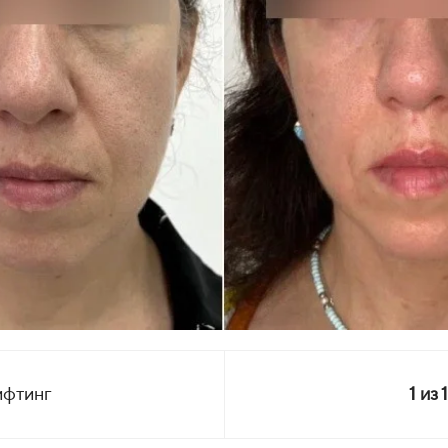
ифтинг
1
из