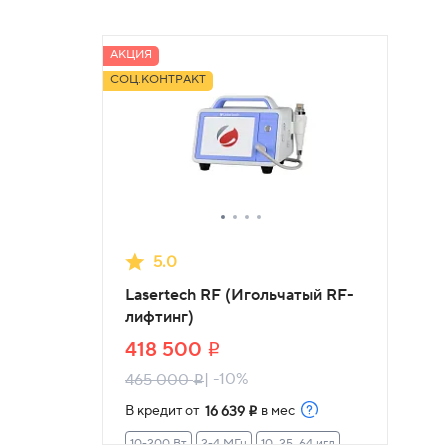
АКЦИЯ
CОЦ.КОНТРАКТ
5.0
Lasertech RF (Игольчатый RF-
лифтинг)
418 500
i
| -10%
465 000
i
В кредит от
в мес
16 639
i
10-200 Вт
2-4 МГц
10, 25, 64 игл