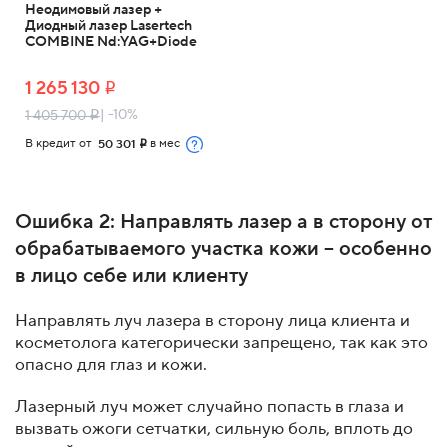
Неодимовый лазер +
Диодный лазер Lasertech
COMBINE Nd:YAG+Diode
1 265 130
i
| -10%
1 405 700
i
В кредит от
в мес
50 301
i
Ошибка 2: Направлять лазер а в сторону от
обрабатываемого участка кожи – особенно
в лицо себе или клиенту
Направлять луч лазера в сторону лица клиента и
косметолога категорически запрещено, так как это
опасно для глаз и кожи.
Лазерный луч может случайно попасть в глаза и
вызвать ожоги сетчатки, сильную боль, вплоть до