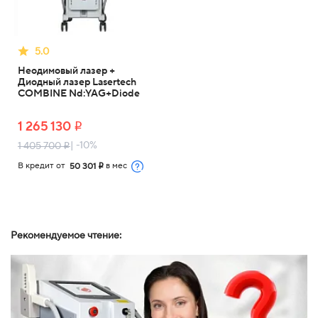
5.0
Неодимовый лазер +
Диодный лазер Lasertech
COMBINE Nd:YAG+Diode
1 265 130
i
| -10%
1 405 700
i
В кредит от
в мес
50 301
i
Рекомендуемое чтение: