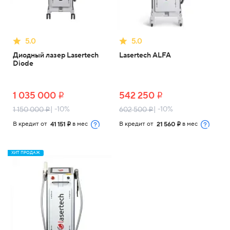
5.0
5.0
Диодный лазер Lasertech
Lasertech ALFA
Diode
1 035 000
542 250
i
i
| -10%
| -10%
1 150 000
602 500
i
i
В кредит от
в мес
В кредит от
в мес
41 151
21 560
i
i
ХИТ ПРОДАЖ