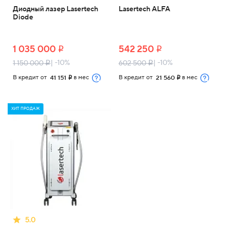
Диодный лазер Lasertech
Lasertech ALFA
Diode
1 035 000
542 250
i
i
| -10%
| -10%
1 150 000
602 500
i
i
В кредит от
в мес
В кредит от
в мес
41 151
21 560
i
i
ХИТ ПРОДАЖ
5.0