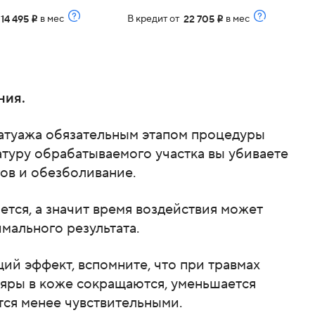
т
в мес
В кредит от
в мес
14 495
22 705
i
i
ния.
татуажа обязательным этапом процедуры
туру обрабатываемого участка вы убиваете
гов и обезболивание.
тся, а значит время воздействия может
мального результата.
й эффект, вспомните, что при травмах
яры в коже сокращаются, уменьшается
тся менее чувствительными.