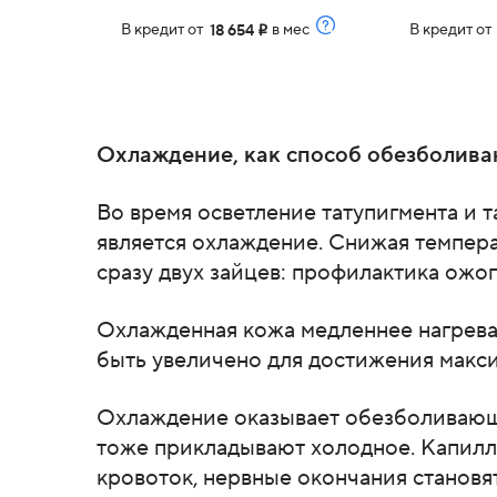
В кредит от
в мес
В кредит о
18 654
i
Охлаждение, как способ обезболива
Во время осветление татупигмента и 
является охлаждение. Снижая темпера
сразу двух зайцев: профилактика ожо
Охлажденная кожа медленнее нагревае
быть увеличено для достижения макси
Охлаждение оказывает обезболивающи
тоже прикладывают холодное. Капилл
кровоток, нервные окончания становя