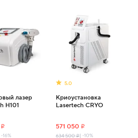
5.0
овый лазер
Криоустановка
ch H101
Lasertech CRYO
9
571 050
i
i
| -16%
| -10%
634 500
i