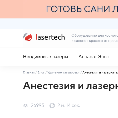
Оборудование для космет
и салонов красоты от прои
Неодимовые лазеры
Аппарат Элос
Главная
/
Блог
/
Удаление татуировки
/
Анестезия и лазерная 
Анестезия и лазер
26995
2 м. 14 сек.