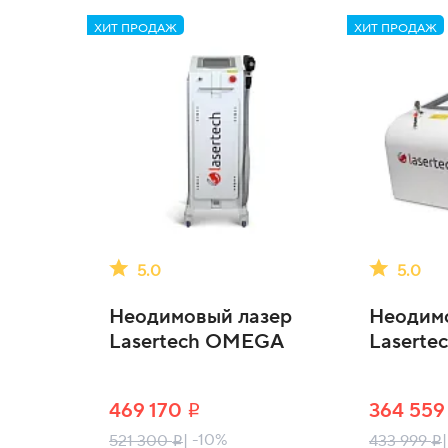
ХИТ ПРОДАЖ
ХИТ ПРОДАЖ
5.0
5.0
Неодимовый лазер
Неодим
Lasertech OMEGA
Laserte
469 170
364 55
i
| -10%
521 300
433 999
i
i