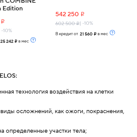
ech COMBINE
 Edition
542 250
i
9
i
| -10%
602 500
i
| -10%
В кредит от
в мес
21 560
i
т
в мес
25 242
i
ELOS:
нная технология воздействия на клетки
 виды осложнений, как ожоги, покраснения,
на определенные участки тела;