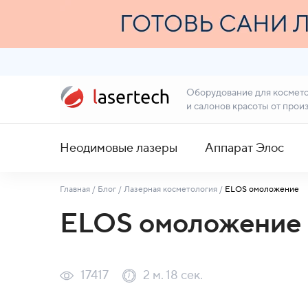
Оборудование для космет
и салонов красоты от прои
Неодимовые лазеры
Аппарат Элос
Главная
/
Блог
/
Лазерная косметология
/
ELOS омоложение
ELOS омоложение
17417
2 м. 18 сек.