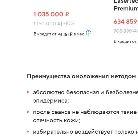
Lasert
Premium
1 035 000
i
634 85
| -10%
1 150 000
i
705 399
i
В кредит от
в мес
41 151
i
В кредит о
Преимущества омоложения методом 
абсолютно безопасная и безболезне
эпидермиса;
после сеанса не наблюдаются такие
отечность кожи;
избирательно воздействует только 