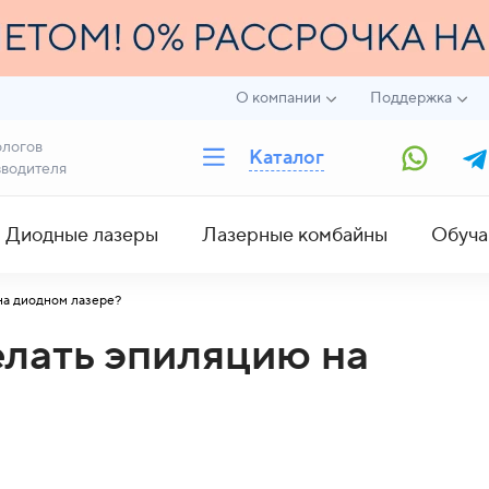
О компании
Поддержка
ологов
Каталог
зводителя
Диодные лазеры
Лазерные комбайны
Обуча
на диодном лазере?
елать эпиляцию на