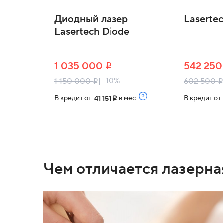
Диодный лазер
Laserte
Lasertech Diode
1 035 000
542 25
i
| -10%
1 150 000
602 500
i
i
В кредит от
в мес
В кредит о
41 151
i
Чем отличается лазерна