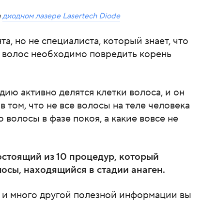
а
диодном лазере Lasertech Diode
а, но не специалиста, который знает, что
я волос необходимо повредить корень
адию активно делятся клетки волоса, и он
 том, что не все волосы на теле человека
 волосы в фазе покоя, а какие вовсе не
остоящий из 10 процедур, который
лосы, находящийся в стадии анаген.
с и много другой полезной информации вы