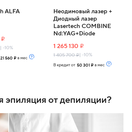
ch ALFA
Неодимовый лазер +
Диодный лазер
Lasertech COMBINE
Nd:YAG+Diode
0
i
1 265 130
i
| -10%
| -10%
1 405 700
i
т
в мес
21 560
i
В кредит от
в мес
50 301
i
я эпиляция от депиляции?