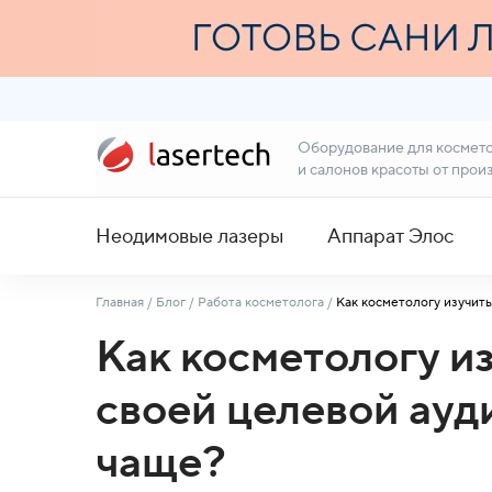
Оборудование для космет
и салонов красоты от прои
Неодимовые лазеры
Аппарат Элос
Главная
/
Блог
/
Работа косметолога
/
Как косметологу изучит
Как косметологу и
своей целевой ауд
чаще?