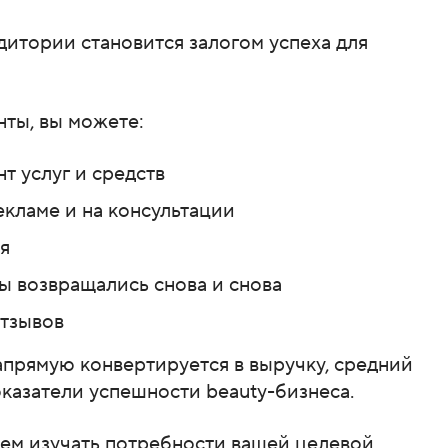
итории становится залогом успеха для
нты, вы можете:
 услуг и средств
кламе и на консультации
я
ы возвращались снова и снова
отзывов
апрямую конвертируется в выручку, средний
оказатели успешности beauty-бизнеса.
удем изучать потребности вашей целевой