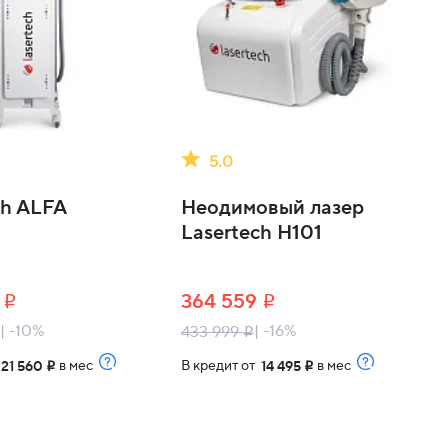
5.0
ch ALFA
Неодимовый лазер
Lasertech H101
0
364 559
i
i
| -10%
| -16%
433 999
i
т
в мес
В кредит от
в мес
21 560
14 495
i
i