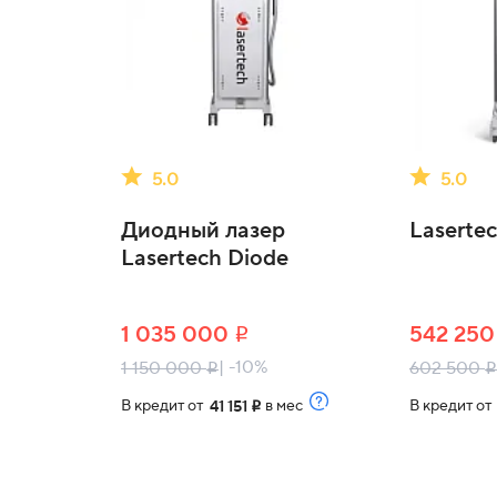
5.0
5.0
Диодный лазер
Laserte
Lasertech Diode
1 035 000
542 25
i
| -10%
1 150 000
602 500
i
i
В кредит от
в мес
В кредит о
41 151
i