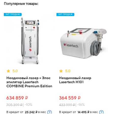
Популярные товары:
ХИТ ПРОДАЖ
ХИТ ПРОДАЖ
5.0
5.0
Неодимовый лазер + Элос
Неодимовый лазер
эпилятор Lasertech
Lasertech H101
COMBINE Premium Edition
634 859
364 559
i
i
| -10%
| -16%
705 399
433 999
i
i
В кредит от
в мес
В кредит от
в мес
25 242
14 495
i
i