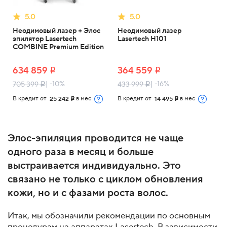
5.0
5.0
Неодимовый лазер + Элос
Неодимовый лазер
эпилятор Lasertech
Lasertech H101
COMBINE Premium Edition
634 859
364 559
i
i
| -10%
| -16%
705 399
433 999
i
i
В кредит от
в мес
В кредит от
в мес
25 242
14 495
i
i
Элос-эпиляция
проводится не чаще
одного раза в месяц и больше
выстраивается индивидуально. Это
связано не только с циклом обновления
кожи, но и с фазами роста волос.
Итак, мы обозначили рекомендации по основным