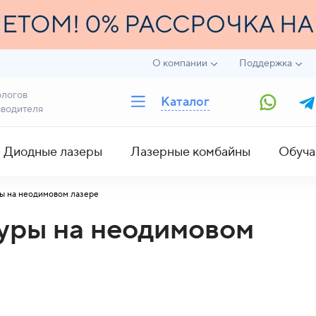
О компании
Поддержка
ологов
Каталог
зводителя
Диодные лазеры
Лазерные комбайны
Обуча
ы на неодимовом лазере
уры на неодимовом