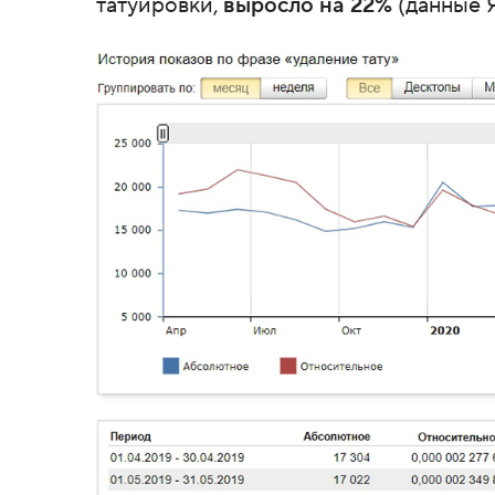
татуировки,
выросло на 22%
(данные 