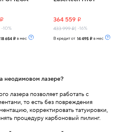
364 559
i
i
| -10%
| -16%
433 999
i
т
в мес
В кредит от
в мес
18 654
14 495
i
i
а неодимовом лазере?
о лазера позволяет работать с
ентами, то есть без повреждения
ментацию, корректировать татуировки,
лнять процедуру карбоновый пилинг.