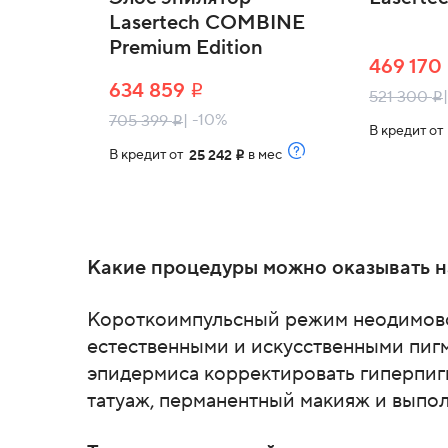
Lasertech COMBINE
Premium Edition
469 170
634 859
i
521 300
i
| -10%
705 399
i
В кредит о
В кредит от
в мес
25 242
i
Какие процедуры можно оказывать н
Короткоимпульсный режим неодимовог
естественными и искусственными пигм
эпидермиса корректировать гиперпиг
татуаж, перманентный макияж и выпо