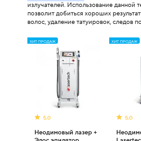
излучателей. Использование данной т
позволит добиться хороших результа
волос, удаление татуировок, следов п
ХИТ ПРОДАЖ
ХИТ ПРОДАЖ
5.0
5.0
Неодимовый лазер +
Неодим
Элос эпилятор
Lasert