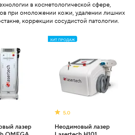
ехнологии в косметологической сфере,
тов при омоложении кожи, удалении лишних
остакне, коррекции сосудистой патологии.
ХИТ ПРОДАЖ
5.0
овый лазер
Неодимовый лазер
ech OMEGA
Lasertech H101