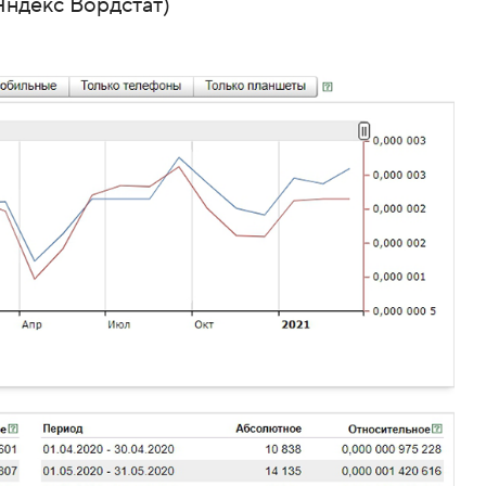
Яндекс Вордстат)