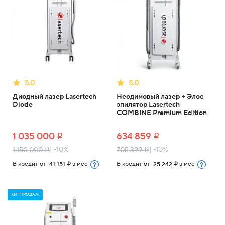
5.0
5.0
Диодный лазер Lasertech
Неодимовый лазер + Элос
Diode
эпилятор Lasertech
COMBINE Premium Edition
1 035 000
634 859
i
i
| -10%
| -10%
1 150 000
705 399
i
i
В кредит от
в мес
В кредит от
в мес
41 151
25 242
i
i
ХИТ ПРОДАЖ