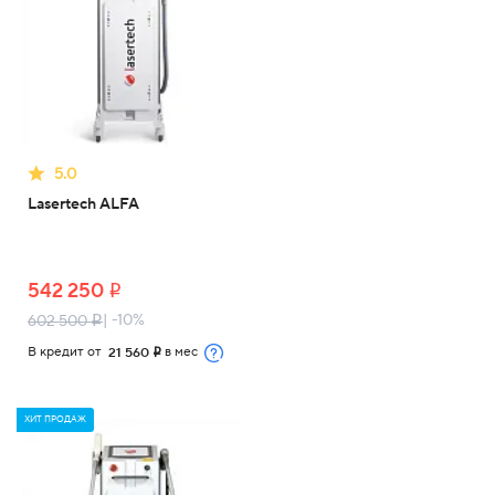
5.0
Lasertech ALFA
542 250
i
| -10%
602 500
i
В кредит от
в мес
21 560
i
ХИТ ПРОДАЖ