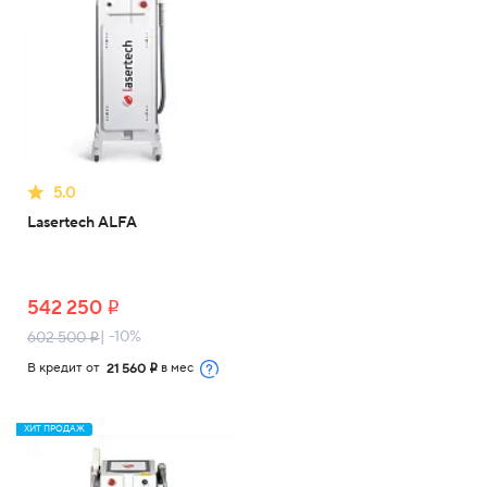
5.0
Lasertech ALFA
542 250
i
| -10%
602 500
i
В кредит от
в мес
21 560
i
ХИТ ПРОДАЖ