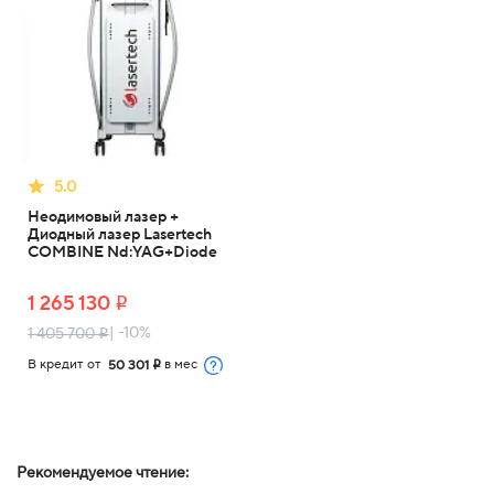
5.0
Неодимовый лазер +
Диодный лазер Lasertech
COMBINE Nd:YAG+Diode
1 265 130
i
| -10%
1 405 700
i
В кредит от
в мес
50 301
i
Рекомендуемое чтение: