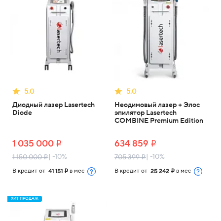
5.0
5.0
Диодный лазер Lasertech
Неодимовый лазер + Элос
Diode
эпилятор Lasertech
COMBINE Premium Edition
1 035 000
634 859
i
i
| -10%
| -10%
1 150 000
705 399
i
i
В кредит от
в мес
В кредит от
в мес
41 151
25 242
i
i
ХИТ ПРОДАЖ