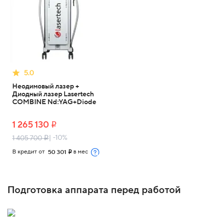
5.0
Неодимовый лазер +
Диодный лазер Lasertech
COMBINE Nd:YAG+Diode
1 265 130
i
| -10%
1 405 700
i
В кредит от
в мес
50 301
i
Подготовка аппарата перед работой