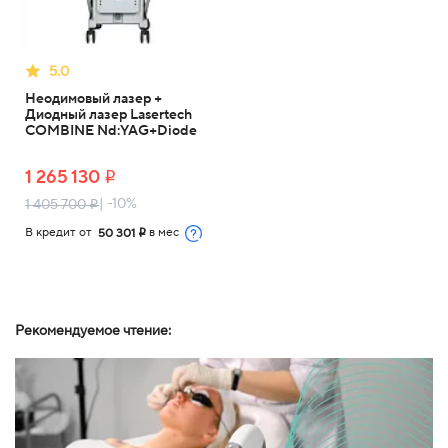
5.0
Неодимовый лазер +
Диодный лазер Lasertech
COMBINE Nd:YAG+Diode
1 265 130
i
| -10%
1 405 700
i
В кредит от
в мес
50 301
i
Рекомендуемое чтение: