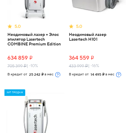
5.0
5.0
Неодимовый лазер + Элос
Неодимовый лазер
эпилятор Lasertech
Lasertech H101
COMBINE Premium Edition
634 859
364 559
i
i
| -10%
| -16%
705 399
433 999
i
i
В кредит от
в мес
В кредит от
в мес
25 242
14 495
i
i
ХИТ ПРОДАЖ