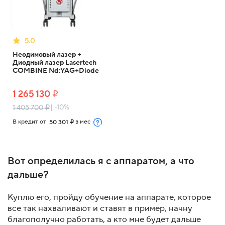
5.0
Неодимовый лазер +
Диодный лазер Lasertech
COMBINE Nd:YAG+Diode
1 265 130
i
| -10%
1 405 700
i
В кредит от
в мес
50 301
i
Вот определилась я с аппаратом, а что
дальше?
Куплю его, пройду обучение на аппарате, которое
все так нахваливают и ставят в пример, начну
благополучно работать, а кто мне будет дальше