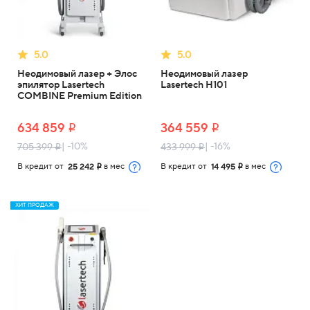
5.0
5.0
Неодимовый лазер + Элос
Неодимовый лазер
эпилятор Lasertech
Lasertech H101
COMBINE Premium Edition
634 859
364 559
i
i
| -10%
| -16%
705 399
433 999
i
i
В кредит от
в мес
В кредит от
в мес
25 242
14 495
i
i
ХИТ ПРОДАЖ