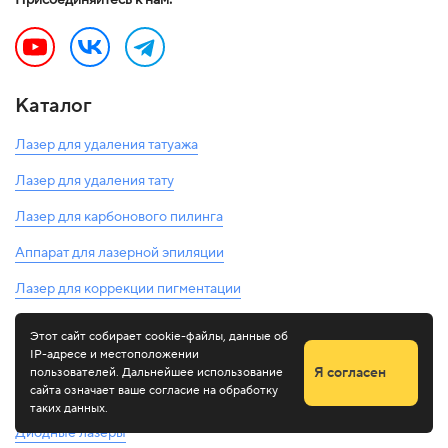
Каталог
Лазер для удаления татуажа
Лазер для удаления тату
Лазер для карбонового пилинга
Аппарат для лазерной эпиляции
Лазер для коррекции пигментации
Оборудование для охлаждения
Этот сайт собирает cookie-файлы, данные об
IP-адресе и местоположении
Неодимовые лазеры
Я согласен
пользователей. Дальнейшее использование
сайта означает ваше согласие на обработку
Аппарат Элос
Оставить заявку
таких данных.
Диодные лазеры