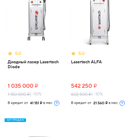
5.0
5.0
Диодный лазер Lasertech
Lasertech ALFA
Diode
1 035 000
542 250
i
i
| -10%
| -10%
1 150 000
602 500
i
i
В кредит от
в мес
В кредит от
в мес
41 151
21 560
i
i
ХИТ ПРОДАЖ