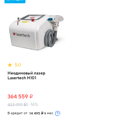
5.0
Неодимовый лазер
Lasertech H101
364 559
i
| -16%
433 999
i
В кредит от
в мес
14 495
i