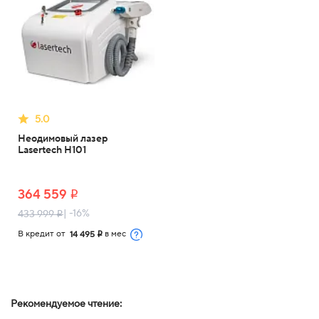
5.0
Неодимовый лазер
Lasertech H101
364 559
i
| -16%
433 999
i
В кредит от
в мес
14 495
i
Рекомендуемое чтение: