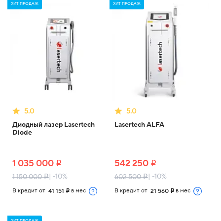
ХИТ ПРОДАЖ
ХИТ ПРОДАЖ
5.0
5.0
Диодный лазер Lasertech
Lasertech ALFA
Diode
1 035 000
542 250
i
i
| -10%
| -10%
1 150 000
602 500
i
i
В кредит от
в мес
В кредит от
в мес
41 151
21 560
i
i
ХИТ ПРОДАЖ