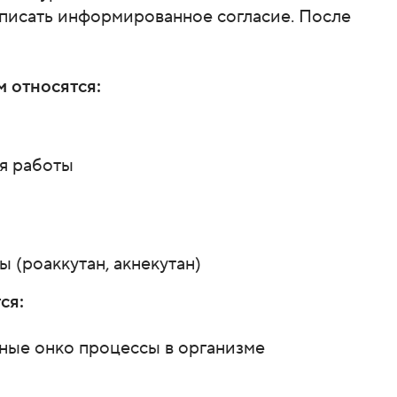
дписать информированное согласие. После
 относятся:
я работы
(роаккутан, акнекутан)
ся:
ные онко процессы в организме