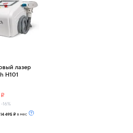
овый лазер
ch H101
9
i
| -16%
т
в мес
14 495
i