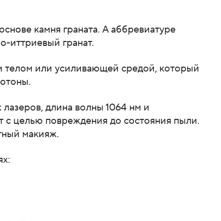
основе камня граната. А аббревиатуре
о-иттриевый гранат.
им телом или усиливающей средой, который
фотоны.
 лазеров, длина волны 1064 нм и
т с целью повреждения до состояния пыли.
тный макияж.
ях: