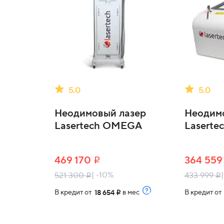
5.0
5.0
Неодимовый лазер
Неодим
Lasertech OMEGA
Laserte
469 170
364 55
i
| -10%
521 300
433 999
i
i
В кредит от
в мес
В кредит о
18 654
i