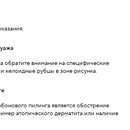
казания.
туажа
та обратите внимание на специфические
 и келоидные рубцы в зоне рисунка.
ге
бонового пилинга является обострение
ример атопического дерматита или наличие