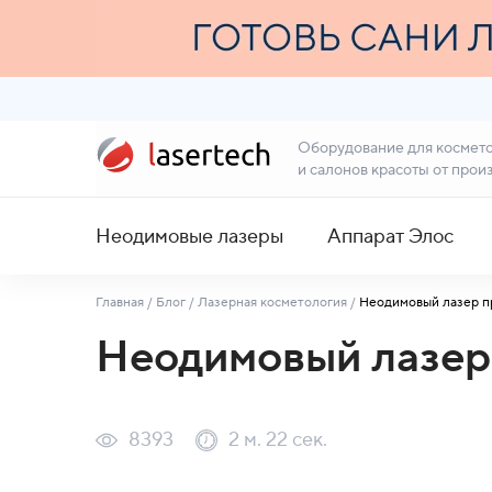
Оборудование для космет
и салонов красоты от прои
Неодимовые лазеры
Аппарат Элос
Главная
/
Блог
/
Лазерная косметология
/
Неодимовый лазер п
Неодимовый лазер
8393
2 м. 22 сек.