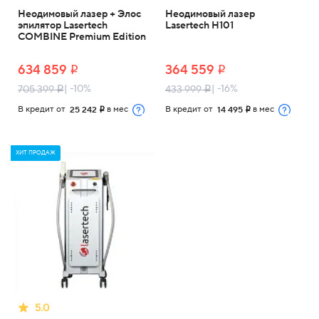
Неодимовый лазер + Элос
Неодимовый лазер
эпилятор Lasertech
Lasertech H101
COMBINE Premium Edition
634 859
364 559
i
i
| -10%
| -16%
705 399
433 999
i
i
В кредит от
в мес
В кредит от
в мес
25 242
14 495
i
i
ХИТ ПРОДАЖ
5.0