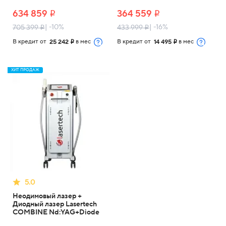
634 859
364 559
i
i
| -10%
| -16%
705 399
433 999
i
i
В кредит от
в мес
В кредит от
в мес
25 242
14 495
i
i
ХИТ ПРОДАЖ
5.0
Неодимовый лазер +
Диодный лазер Lasertech
COMBINE Nd:YAG+Diode