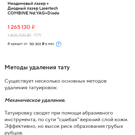
Неодимовый лазер +
Диодный лазер Lasertech
COMBINE Nd:YAG+Diode
1 265 130
i
| -10%
1 405 700
i
В кредит от
в мес
50 301
i
Методы удаления тату
Существует несколько основных методов
удаления татуировок:
Механическое удаление.
Татуировку сводят при помощи абразивного
инструмента, по сути "сшибая" верхний слой кожи.
Эффективно, но высок риск образования грубых
рубцов.