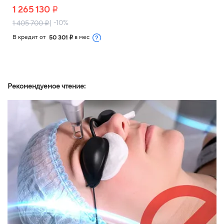
1 265 130
i
| -10%
1 405 700
i
В кредит от
в мес
50 301
i
Рекомендуемое чтение: