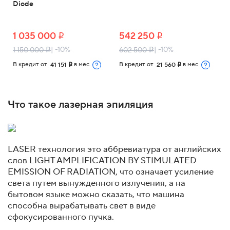
Diode
1 035 000
542 250
i
i
| -10%
| -10%
1 150 000
602 500
i
i
В кредит от
в мес
В кредит от
в мес
41 151
21 560
i
i
Что такое лазерная эпиляция
LASER технология это аббревиатура от английских
слов LIGHT AMPLIFICATION BY STIMULATED
EMISSION OF RADIATION, что означает усиление
света путем вынужденного излучения, а на
бытовом языке можно сказать, что машина
способна вырабатывать свет в виде
сфокусированного пучка.