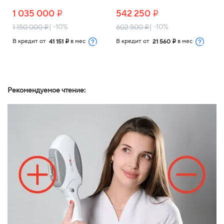
1 035 000
542 250
i
i
| -10%
| -10%
1 150 000
602 500
i
i
В кредит от
в мес
В кредит от
в мес
41 151
21 560
i
i
Рекомендуемое чтение: