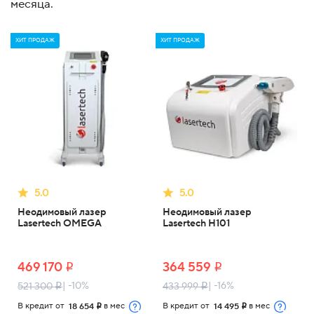
месяца.
ХИТ ПРОДАЖ
ХИТ ПРОДАЖ
5.0
5.0
Неодимовый лазер
Неодимовый лазер
Lasertech OMEGA
Lasertech H101
469 170
364 559
i
i
| -10%
| -16%
521 300
433 999
i
i
В кредит от
в мес
В кредит от
в мес
18 654
14 495
i
i