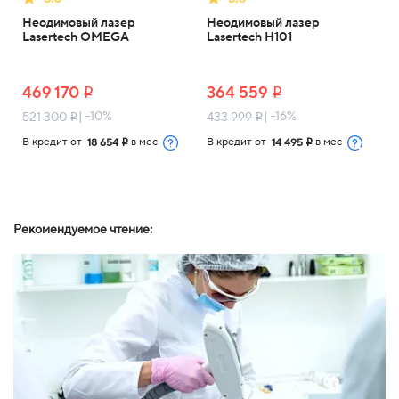
Неодимовый лазер
Неодимовый лазер
Lasertech OMEGA
Lasertech H101
469 170
364 559
i
i
| -10%
| -16%
521 300
433 999
i
i
В кредит от
в мес
В кредит от
в мес
18 654
14 495
i
i
Рекомендуемое чтение: