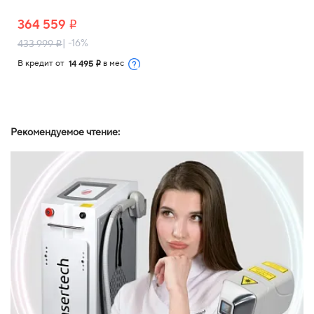
364 559
i
| -16%
433 999
i
В кредит от
в мес
14 495
i
Рекомендуемое чтение: