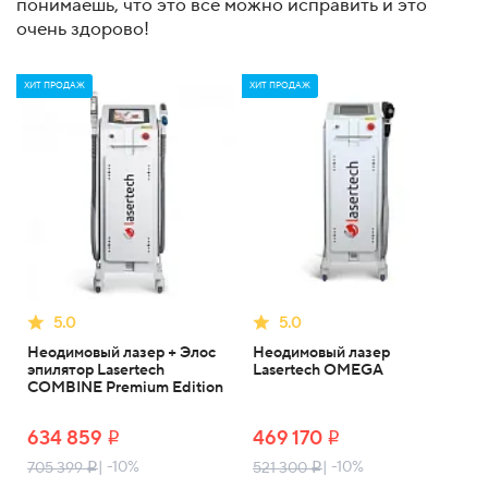
понимаешь, что это все можно исправить и это
очень здорово!
ХИТ ПРОДАЖ
ХИТ ПРОДАЖ
5.0
5.0
Неодимовый лазер + Элос
Неодимовый лазер
эпилятор Lasertech
Lasertech OMEGA
COMBINE Premium Edition
634 859
469 170
i
i
| -10%
| -10%
705 399
521 300
i
i