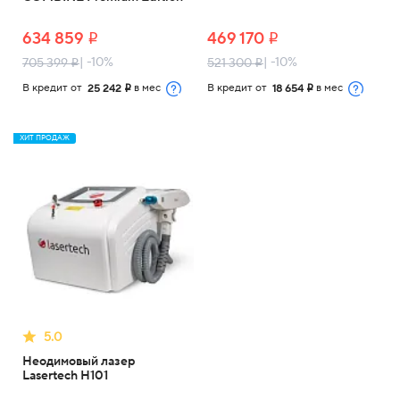
634 859
469 170
i
i
| -10%
| -10%
705 399
521 300
i
i
В кредит от
в мес
В кредит от
в мес
25 242
18 654
i
i
ХИТ ПРОДАЖ
5.0
Неодимовый лазер
Lasertech H101