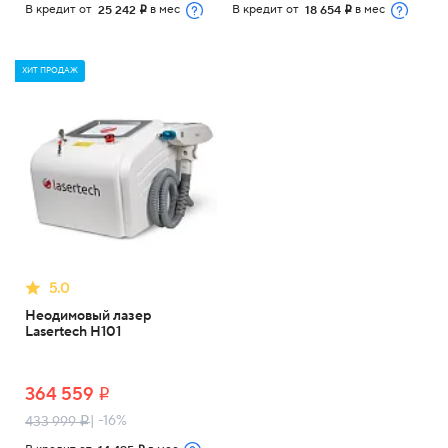
В кредит от
в мес
В кредит от
в мес
25 242
18 654
i
i
ХИТ ПРОДАЖ
5.0
Неодимовый лазер
Lasertech H101
364 559
i
| -16%
433 999
i