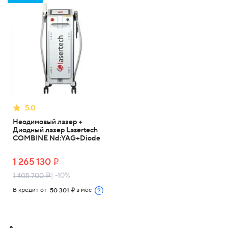
5.0
Неодимовый лазер +
Диодный лазер Lasertech
COMBINE Nd:YAG+Diode
1 265 130
i
| -10%
1 405 700
i
В кредит от
в мес
50 301
i