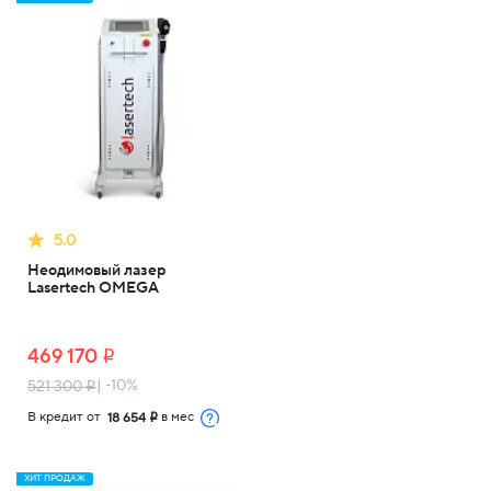
5.0
Неодимовый лазер
Lasertech OMEGA
469 170
i
| -10%
521 300
i
В кредит от
в мес
18 654
i
ХИТ ПРОДАЖ