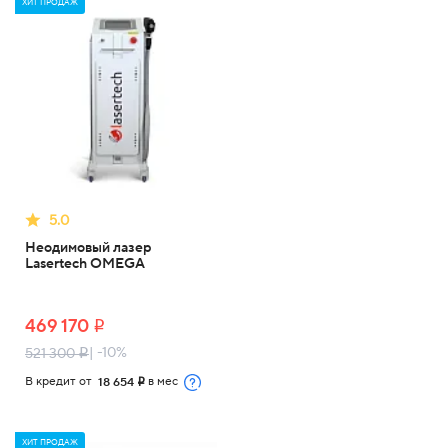
ХИТ ПРОДАЖ
5.0
Неодимовый лазер
Lasertech OMEGA
469 170
i
| -10%
521 300
i
В кредит от
в мес
18 654
i
ХИТ ПРОДАЖ