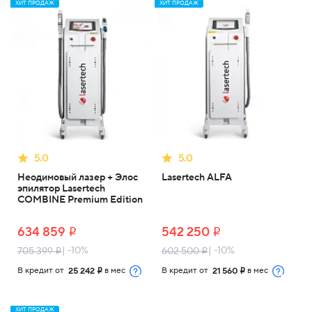
ХИТ ПРОДАЖ
ХИТ ПРОДАЖ
5.0
5.0
Неодимовый лазер + Элос
Lasertech ALFA
эпилятор Lasertech
COMBINE Premium Edition
634 859
542 250
i
i
| -10%
| -10%
705 399
602 500
i
i
В кредит от
в мес
В кредит от
в мес
25 242
21 560
i
i
ХИТ ПРОДАЖ