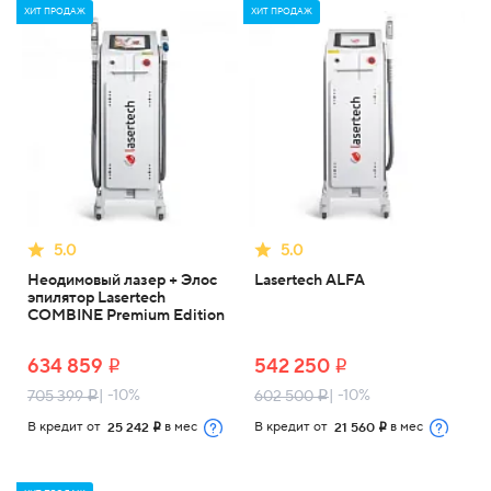
ХИТ ПРОДАЖ
ХИТ ПРОДАЖ
5.0
5.0
Неодимовый лазер + Элос
Lasertech ALFA
эпилятор Lasertech
COMBINE Premium Edition
634 859
542 250
i
i
| -10%
| -10%
705 399
602 500
i
i
В кредит от
в мес
В кредит от
в мес
25 242
21 560
i
i