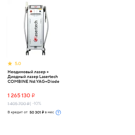
5.0
Неодимовый лазер +
Диодный лазер Lasertech
COMBINE Nd:YAG+Diode
1 265 130
i
| -10%
1 405 700
i
В кредит от
в мес
50 301
i