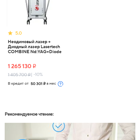
5.0
Неодимовый лазер +
Диодный лазер Lasertech
COMBINE Nd:YAG+Diode
1 265 130
i
| -10%
1 405 700
i
В кредит от
в мес
50 301
i
Рекомендуемое чтение: