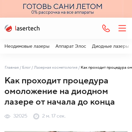
Неодимовые лазеры
Аппарат Элос
Диодные лазеры
Главная
/
Блог
/
Лазерная косметология
/
Как проходит процедура
омоложение на диодном
лазере от начала до конца
32025
2 м. 17 сек.