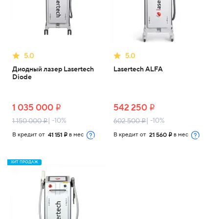
5.0
5.0
Диодный лазер Lasertech
Lasertech ALFA
Diode
1 035 000
542 250
i
i
| -10%
| -10%
1 150 000
602 500
i
i
В кредит от
в мес
В кредит от
в мес
41 151
21 560
i
i
ХИТ ПРОДАЖ