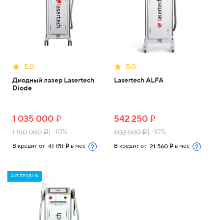
5.0
5.0
Диодный лазер Lasertech
Lasertech ALFA
Diode
1 035 000
542 250
i
i
| -10%
| -10%
1 150 000
602 500
i
i
В кредит от
в мес
В кредит от
в мес
41 151
21 560
i
i
ХИТ ПРОДАЖ