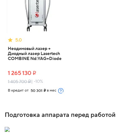
5.0
Неодимовый лазер +
Диодный лазер Lasertech
COMBINE Nd:YAG+Diode
1 265 130
i
| -10%
1 405 700
i
В кредит от
в мес
50 301
i
Подготовка аппарата перед работой