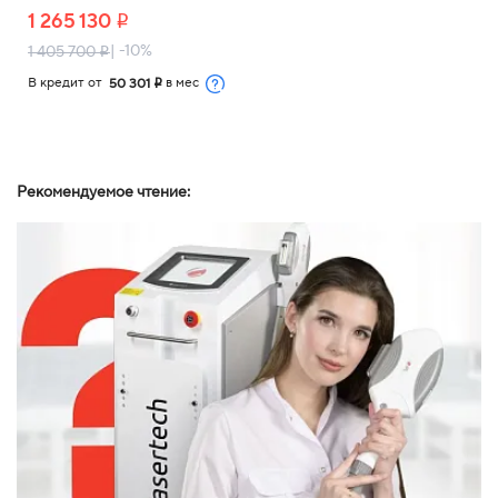
1 265 130
i
| -10%
1 405 700
i
В кредит от
в мес
50 301
i
Рекомендуемое чтение: