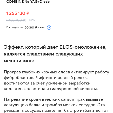
COMBINE Nd:YAG+Diode
1 265 130
i
| -10%
1 405 700
i
В кредит от
в мес
50 301
i
Эффект, который дает ELOS-омоложение,
является следствием следующих
механизмов:
Прогрев глубоких кожных слоев активирует работу
фибробластов. Лифтинг и ровный рельеф
достигаются за счет усиленной выработки
коллагена, эластина и гиалуроновой кислоты.
Нагревание крови в мелких капиллярах вызывает
коагуляцию белка и тромбоз мелких сосудов. Эта
реакция в сосудах позволяет быстро избавиться от