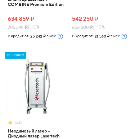
COMBINE Premium Edition
634 859
542 250
i
i
| -10%
| -10%
705 399
602 500
i
i
В кредит от
в мес
В кредит от
в мес
25 242
21 560
i
i
ХИТ ПРОДАЖ
5.0
Неодимовый лазер +
Диодный лазер Lasertech