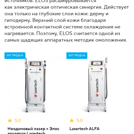
источников. ELOS расшифровывается
как электрическая оптическая синергия. Действует
она только на глубокие слои кожи: дерму и
гиподерму. Верхний слой кожи благодаря
встроенной контактной системе охлаждения не
нагревается. Поэтому, ELOS считается одной из
самых щадящих аппаратных методик омоложения.
ХИТ ПРОДАЖ
ХИТ ПРОДАЖ
5.0
5.0
Неодимовый лазер + Элос
Lasertech ALFA
эпилятор Lasertech