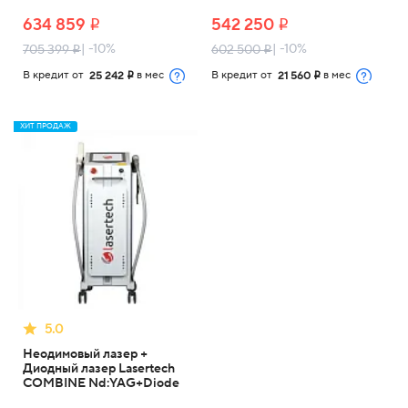
634 859
542 250
i
i
| -10%
| -10%
705 399
602 500
i
i
В кредит от
в мес
В кредит от
в мес
25 242
21 560
i
i
ХИТ ПРОДАЖ
5.0
Неодимовый лазер +
Диодный лазер Lasertech
COMBINE Nd:YAG+Diode