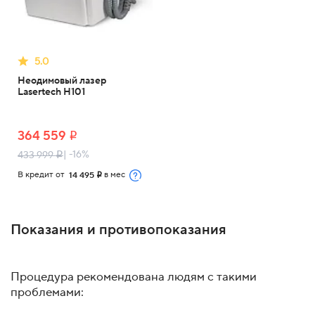
5.0
Неодимовый лазер
Lasertech H101
364 559
i
| -16%
433 999
i
В кредит от
в мес
14 495
i
Показания и противопоказания
Процедура рекомендована людям с такими
проблемами: