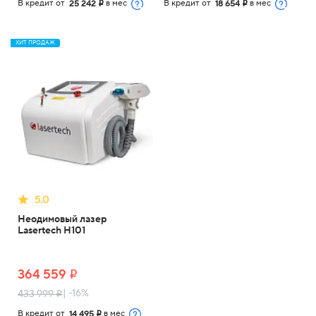
В кредит от
в мес
В кредит от
в мес
25 242
18 654
i
i
ХИТ ПРОДАЖ
5.0
Неодимовый лазер
Lasertech H101
364 559
i
| -16%
433 999
i
В кредит от
в мес
14 495
i