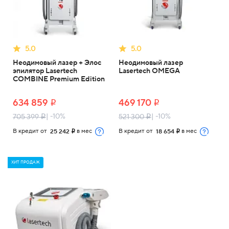
5.0
5.0
Неодимовый лазер + Элос
Неодимовый лазер
эпилятор Lasertech
Lasertech OMEGA
COMBINE Premium Edition
634 859
469 170
i
i
| -10%
| -10%
705 399
521 300
i
i
В кредит от
в мес
В кредит от
в мес
25 242
18 654
i
i
ХИТ ПРОДАЖ