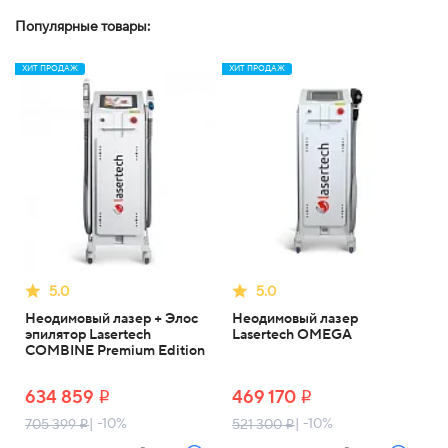
Популярные товары:
ХИТ ПРОДАЖ
ХИТ ПРОДАЖ
5.0
5.0
Неодимовый лазер + Элос
Неодимовый лазер
эпилятор Lasertech
Lasertech OMEGA
COMBINE Premium Edition
634 859
469 170
i
i
| -10%
| -10%
705 399
521 300
i
i